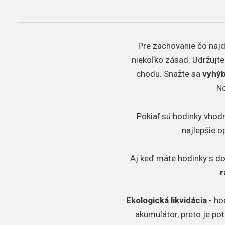
Pre zachovanie čo najdl
niekoľko zásad. Udržujte
chodu. Snažte sa
vyhýb
No
Pokiaľ sú hodinky vhodn
najlepšie o
Aj keď máte hodinky s d
r
Ekologická likvidácia
- ho
akumulátor, preto je po