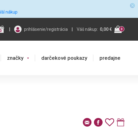
alší nákup
|
prihlásenie/registrácia
|
Váš nákup:
0,00 €
0
0
značky
darčekové poukazy
predajne