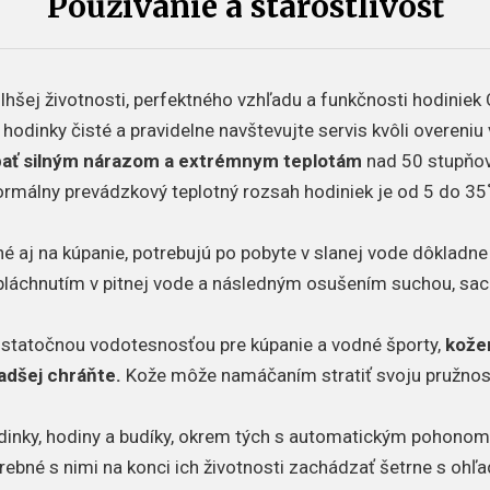
Používanie a starostlivosť
hšej životnosti, perfektného vzhľadu a funkčnosti hodiniek 
 hodinky čisté a pravidelne navštevujte servis kvôli overeniu
ať silným nárazom a extrémnym teplotám
nad 50 stupňov
rmálny prevádzkový teplotný rozsah hodiniek je od 5 do 35
é aj na kúpanie, potrebujú po pobyte v slanej vode dôkladne o
pláchnutím v pitnej vode a následným osušením suchou, sac
ostatočnou vodotesnosťou pre kúpanie a vodné športy,
kože
adšej chráňte.
Kože môže namáčaním stratiť svoju pružnos
dinky, hodiny a budíky, okrem tých s automatickým pohonom,
trebné s nimi na konci ich životnosti zachádzať šetrne s ohľ