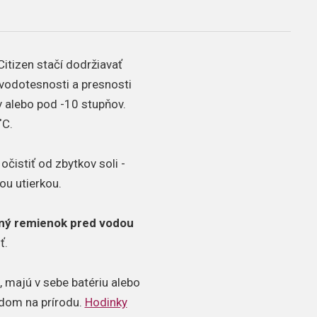
Citizen stačí dodržiavať
 vodotesnosti a presnosti
 alebo pod -10 stupňov.
˚C.
čistiť od zbytkov soli -
ou utierkou.
ný remienok pred vodou
ť.
 majú v sebe batériu alebo
adom na prírodu.
Hodinky