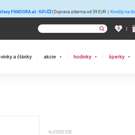
 zľavy PANDORA až -50%💥
| Doprava zdarma od 39 EUR
|
Kredity na ď
|
0
vinky a články
akcie
hodinky
šperky
NJ0200-50E