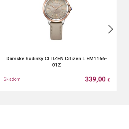
Dámske hodinky CITIZEN Citizen L EM1166-
01Z
339,00
Skladom
S
€