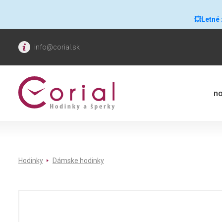
💥Letné
info@corial.sk
no
Hodinky
Dámske hodinky