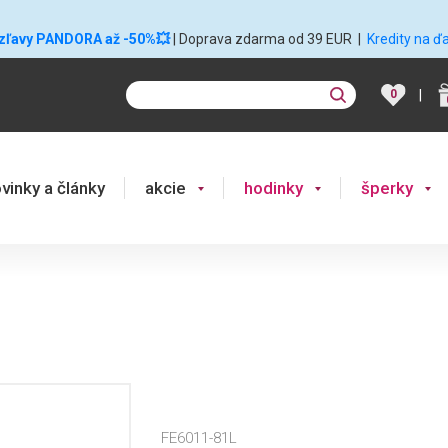
 zľavy PANDORA až -50%💥
| Doprava zdarma od 39 EUR
|
Kredity na ď
|
0
vinky a články
akcie
hodinky
šperky
FE6011-81L