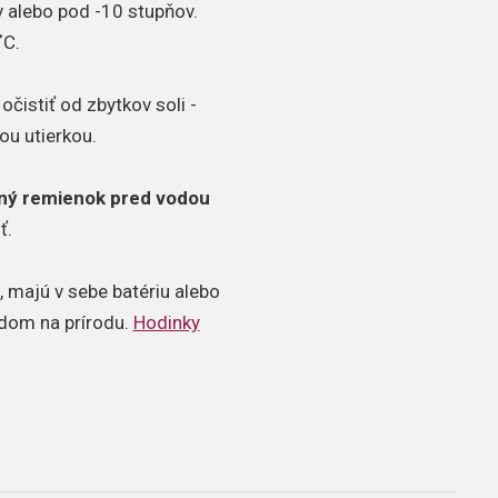
 alebo pod -10 stupňov.
˚C.
čistiť od zbytkov soli -
ou utierkou.
ný remienok pred vodou
ť.
 majú v sebe batériu alebo
adom na prírodu.
Hodinky