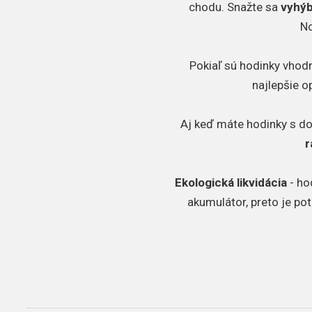
chodu. Snažte sa
vyhýb
No
Pokiaľ sú hodinky vhodn
najlepšie o
Aj keď máte hodinky s d
r
Ekologická likvidácia
- ho
akumulátor, preto je po