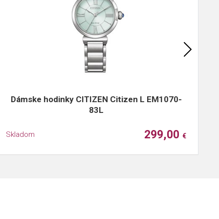
Dámske hodinky CITIZEN Citizen L EM1070-
83L
299,00
Skladom
S
€