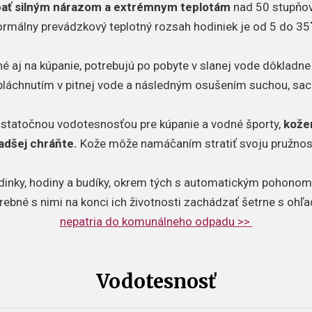
ať silným nárazom a extrémnym teplotám
nad 50 stupňov
rmálny prevádzkový teplotný rozsah hodiniek je od 5 do 35
é aj na kúpanie, potrebujú po pobyte v slanej vode dôkladne o
pláchnutím v pitnej vode a následným osušením suchou, sac
ostatočnou vodotesnosťou pre kúpanie a vodné športy,
kože
adšej chráňte.
Kože môže namáčaním stratiť svoju pružnos
dinky, hodiny a budíky, okrem tých s automatickým pohonom,
trebné s nimi na konci ich životnosti zachádzať šetrne s ohľ
nepatria do komunálneho odpadu >>
Vodotesnosť