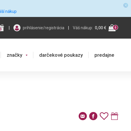
alší nákup
|
prihlásenie/registrácia
|
Váš nákup:
0,00 €
0
0
značky
darčekové poukazy
predajne