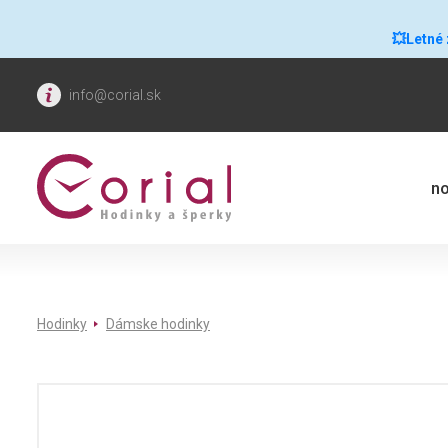
💥Letné
info@corial.sk
no
Hodinky
Dámske hodinky