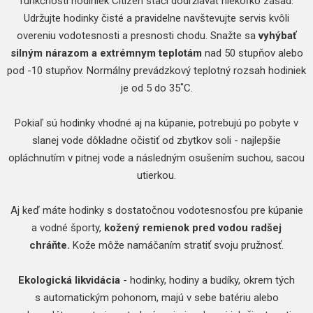
funkčnosti hodiniek Citizen stačí dodržiavať niekoľko zásad.
Udržujte hodinky čisté a pravidelne navštevujte servis kvôli
overeniu vodotesnosti a presnosti chodu. Snažte sa
vyhýbať
silným nárazom a extrémnym teplotám
nad 50 stupňov alebo
pod -10 stupňov. Normálny prevádzkový teplotný rozsah hodiniek
je od 5 do 35˚C.
Pokiaľ sú hodinky vhodné aj na kúpanie, potrebujú po pobyte v
slanej vode dôkladne očistiť od zbytkov soli - najlepšie
opláchnutím v pitnej vode a následným osušením suchou, sacou
utierkou.
Aj keď máte hodinky s dostatočnou vodotesnosťou pre kúpanie
a vodné športy,
kožený remienok pred vodou radšej
chráňte.
Kože môže namáčaním stratiť svoju pružnosť.
Ekologická likvidácia
- hodinky, hodiny a budíky, okrem tých
s automatickým pohonom, majú v sebe batériu alebo