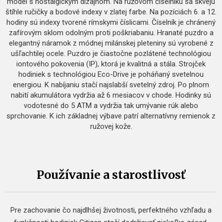
model s nostalgickým dizajnom. Na ružovom číselníku sa skvejú
štíhle ručičky a bodové indexy v zlatej farbe. Na pozíciách 6. a 12.
hodiny sú indexy tvorené rímskymi číslicami. Číselník je chránený
zafírovým sklom odolným proti poškriabaniu. Hranaté puzdro a
elegantný náramok z módnej milánskej pleteniny sú vyrobené z
ušľachtilej ocele. Puzdro je čiastočne pozlátené technológiou
iontového pokovenia (IP), ktorá je kvalitná a stála. Strojček
hodiniek s technológiou Eco-Drive je poháňaný svetelnou
energiou. K nabíjaniu stačí najslabší svetelný zdroj. Po plnom
nabití akumulátora vydržia až 6 mesiacov v chode. Hodinky sú
vodotesné do 5 ATM a vydržia tak umývanie rúk alebo
sprchovanie. K ich základnej výbave patrí alternatívny remienok z
ružovej kože.
Používanie a starostlivosť
Pre zachovanie čo najdlhšej životnosti, perfektného vzhľadu a