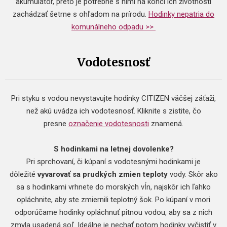
akumulátor, preto je potrebné s nimi na konci ich životnosti
zachádzať šetrne s ohľadom na prírodu.
Hodinky nepatria do
komunálneho odpadu >>
Vodotesnosť
Pri styku s vodou nevystavujte hodinky CITIZEN väčšej záťaži,
než akú uvádza ich vodotesnosť. Kliknite s zistite, čo
presne
označenie vodotesnosti
znamená.
S hodinkami na letnej dovolenke?
Pri sprchovaní, či kúpaní s vodotesnými hodinkami je
dôležité
vyvarovať sa prudkých zmien teploty
vody. Skôr ako
sa s hodinkami vrhnete do morských vĺn, najskôr ich ľahko
opláchnite, aby ste zmiernili teplotný šok. Po kúpaní v mori
odporúčame hodinky opláchnuť pitnou vodou, aby sa z nich
zmyla usadená soľ. Ideálne je nechať potom hodinky vyčistiť v