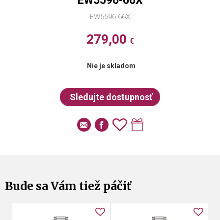
EW5596-66X
EW5596-66X
279,00
€
Nie je skladom
Bude sa Vám tiež páčiť