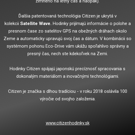
zimného na letný čas a naopak).
Ďalšia patentovaná technológia Citizen je ukrytá v
kolekcii
Satellite Wave.
Hodinky prijímajú informácie o polohe a
presnom čase zo satelitov GPS na obežných dráhach okolo
Zeme a automaticky upravujú svoj čas a dátum. V kombinácii so
systémom pohonu Eco-Drive vám ukážu spoľahlivo správny a
presný čas, nech ste kdekoľvek na Zemi.
Hodinky Citizen spájajú japonskú precíznosť spracovania s
dokonalým materiálom a inovačnými technológiami.
Citizen je značka s dlhou tradíciou - v roku 2018 oslávila 100
výročie od svojho založenia.
www.citizenhodinky.sk