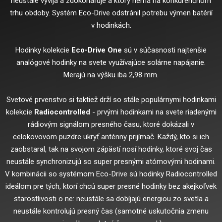
neustále vyvíja a zdokonaľuje a ktorý nemá na konkurenčnom
trhu obdoby. Systém Eco-Drive odstránil potrebu výmen batérií
v hodinkách.
Hodinky kolekcie
Eco-Drive One
sú v súčasnosti najtenšie
analógové hodinky na svete využívajúce solárne napájanie.
Merajú na výšku iba 2,98 mm.
Svetové prvenstvo si taktiež drží so stále populárnymi hodinkami
kolekcie
Radiocontrolled
- prvými hodinkami na svete riadenými
rádiovým signálom presného času, ktoré dokázali v
celokovovom puzdre ukryť anténny prijímač. Každý, kto si ich
zaobstaral, tak na svojom zápästí nosí hodinky, ktoré svoj čas
neustále synchronizujú so super presnými atómovými hodinami.
V kombinácii so systémom Eco-Drive sú hodinky Radiocontrolled
ideálom pre tých, ktorí chcú super presné hodinky bez akejkoľvek
starostlivosti o ne: neustále sa dobíjajú energiou zo svetla a
neustále kontrolujú presný čas (samotné uskutočnia zmenu