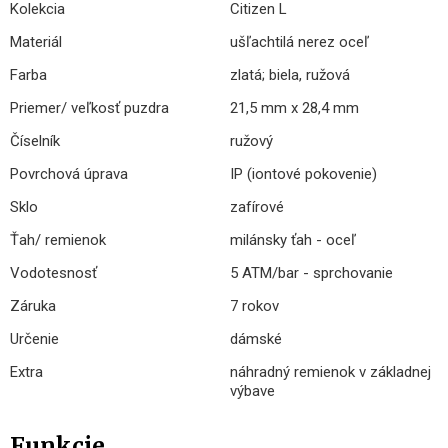
Kolekcia
Citizen L
Materiál
ušľachtilá nerez oceľ
Farba
zlatá; biela, ružová
Priemer/ veľkosť puzdra
21,5 mm x 28,4 mm
Číselník
ružový
Povrchová úprava
IP (iontové pokovenie)
Sklo
zafírové
Ťah/ remienok
milánsky ťah - oceľ
Vodotesnosť
5 ATM/bar - sprchovanie
Záruka
7 rokov
Určenie
dámské
Extra
náhradný remienok v základnej
výbave
Funkcie