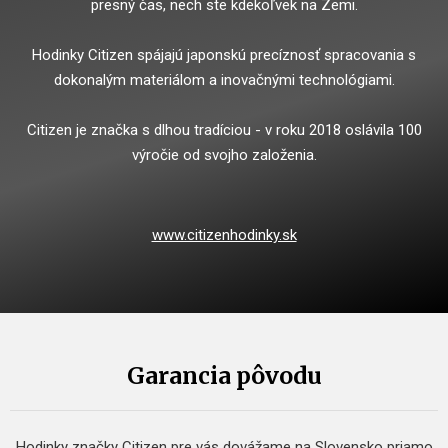
presný čas, nech ste kdekoľvek na Zemi.
Hodinky Citizen spájajú japonskú precíznosť spracovania s
dokonalým materiálom a inovačnými technológiami.
Citizen je značka s dlhou tradíciou - v roku 2018 oslávila 100
výročie od svojho založenia.
www.citizenhodinky.sk
Garancia pôvodu
Hodinky značky Citizen pre vás dovážame na Slovensko priamo