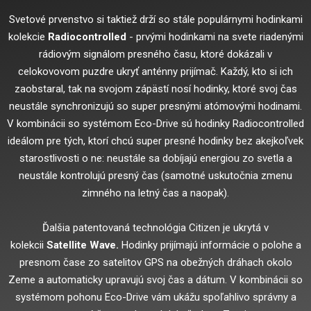
Svetové prvenstvo si taktiež drží so stále populárnymi hodinkami
kolekcie
Radiocontrolled
- prvými hodinkami na svete riadenými
rádiovým signálom presného času, ktoré dokázali v
celokovovom puzdre ukryť anténny prijímač. Každý, kto si ich
zaobstaral, tak na svojom zápästí nosí hodinky, ktoré svoj čas
neustále synchronizujú so super presnými atómovými hodinami.
V kombinácii so systémom Eco-Drive sú hodinky Radiocontrolled
ideálom pre tých, ktorí chcú super presné hodinky bez akejkoľvek
starostlivosti o ne: neustále sa dobíjajú energiou zo svetla a
neustále kontrolujú presný čas (samotné uskutočnia zmenu
zimného na letný čas a naopak).
Ďalšia patentovaná technológia Citizen je ukrytá v
kolekcii
Satellite Wave.
Hodinky prijímajú informácie o polohe a
presnom čase zo satelitov GPS na obežných dráhach okolo
Zeme a automaticky upravujú svoj čas a dátum. V kombinácii so
systémom pohonu Eco-Drive vám ukážu spoľahlivo správny a