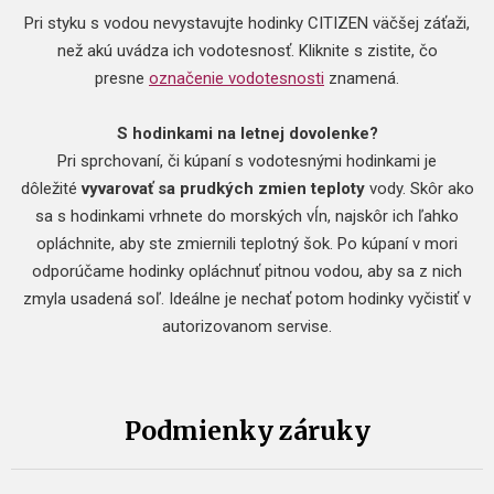
Pri styku s vodou nevystavujte hodinky CITIZEN väčšej záťaži,
než akú uvádza ich vodotesnosť. Kliknite s zistite, čo
presne
označenie vodotesnosti
znamená.
S hodinkami na letnej dovolenke?
Pri sprchovaní, či kúpaní s vodotesnými hodinkami je
dôležité
vyvarovať sa prudkých zmien teploty
vody. Skôr ako
sa s hodinkami vrhnete do morských vĺn, najskôr ich ľahko
opláchnite, aby ste zmiernili teplotný šok. Po kúpaní v mori
odporúčame hodinky opláchnuť pitnou vodou, aby sa z nich
zmyla usadená soľ. Ideálne je nechať potom hodinky vyčistiť v
autorizovanom servise.
Podmienky záruky