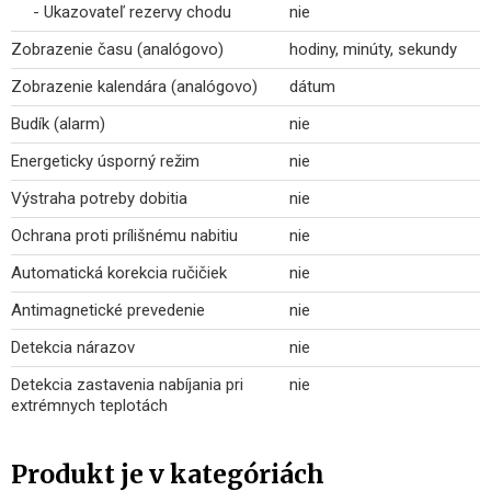
- Ukazovateľ rezervy chodu
nie
Zobrazenie času (analógovo)
hodiny, minúty, sekundy
Zobrazenie kalendára (analógovo)
dátum
Budík (alarm)
nie
Energeticky úsporný režim
nie
Výstraha potreby dobitia
nie
Ochrana proti prílišnému nabitiu
nie
Automatická korekcia ručičiek
nie
Antimagnetické prevedenie
nie
Detekcia nárazov
nie
Detekcia zastavenia nabíjania pri
nie
extrémnych teplotách
Produkt je v kategóriách