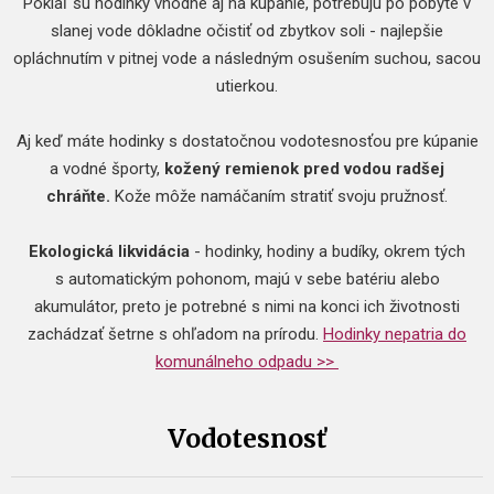
Pokiaľ sú hodinky vhodné aj na kúpanie, potrebujú po pobyte v
slanej vode dôkladne očistiť od zbytkov soli - najlepšie
opláchnutím v pitnej vode a následným osušením suchou, sacou
utierkou.
Aj keď máte hodinky s dostatočnou vodotesnosťou pre kúpanie
a vodné športy,
kožený remienok pred vodou radšej
chráňte.
Kože môže namáčaním stratiť svoju pružnosť.
Ekologická likvidácia
- hodinky, hodiny a budíky, okrem tých
s automatickým pohonom, majú v sebe batériu alebo
akumulátor, preto je potrebné s nimi na konci ich životnosti
zachádzať šetrne s ohľadom na prírodu.
Hodinky nepatria do
komunálneho odpadu >>
Vodotesnosť