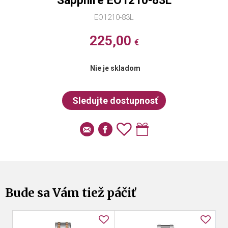
Sapphire EO1210-83L
EO1210-83L
225,00
€
Nie je skladom
Bude sa Vám tiež páčiť
no