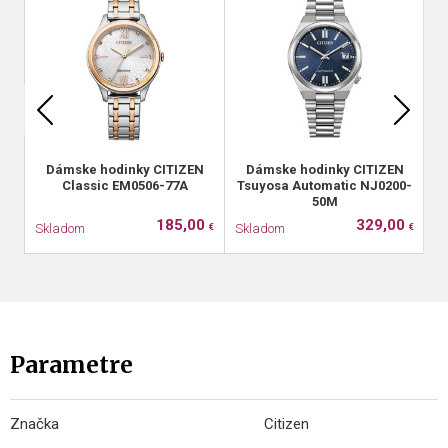
Dámske hodinky CITIZEN
Dámske hodinky CITIZEN
Classic EM0506-77A
Tsuyosa Automatic NJ0200-
50M
185,00
329,00
Skladom
Skladom
S
€
€
Parametre
Značka
Citizen