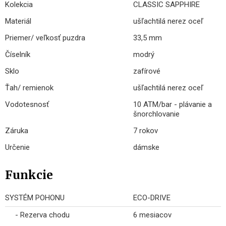
Kolekcia
CLASSIC SAPPHIRE
Materiál
ušľachtilá nerez oceľ
Priemer/ veľkosť puzdra
33,5 mm
Číselník
modrý
Sklo
zafírové
Ťah/ remienok
ušľachtilá nerez oceľ
Vodotesnosť
10 ATM/bar - plávanie a
šnorchlovanie
Záruka
7 rokov
Určenie
dámske
Funkcie
SYSTÉM POHONU
ECO-DRIVE
- Rezerva chodu
6 mesiacov