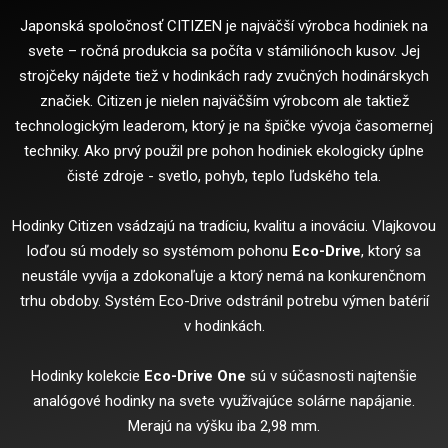
Japonská spoločnosť CITIZEN je najväčší výrobca hodiniek na
svete – ročná produkcia sa počíta v stámiliónoch kusov. Jej
strojčeky nájdete tiež v hodinkách rady zvučných hodinárskych
značiek. Citizen je nielen najväčším výrobcom ale taktiež
technologickým leaderom, ktorý je na špičke vývoja časomernej
techniky. Ako prvý použil pre pohon hodiniek ekologicky úplne
čisté zdroje - svetlo, pohyb, teplo ľudského tela.
Hodinky Citizen vsádzajú na tradíciu, kvalitu a inováciu. Vlajkovou
loďou sú modely so systémom pohonu
Eco-Drive
, ktorý sa
neustále vyvíja a zdokonaľuje a ktorý nemá na konkurenčnom
trhu obdoby. Systém Eco-Drive odstránil potrebu výmen batérií
v hodinkách.
Hodinky kolekcie
Eco-Drive One
sú v súčasnosti najtenšie
analógové hodinky na svete využívajúce solárne napájanie.
Merajú na výšku iba 2,98 mm.