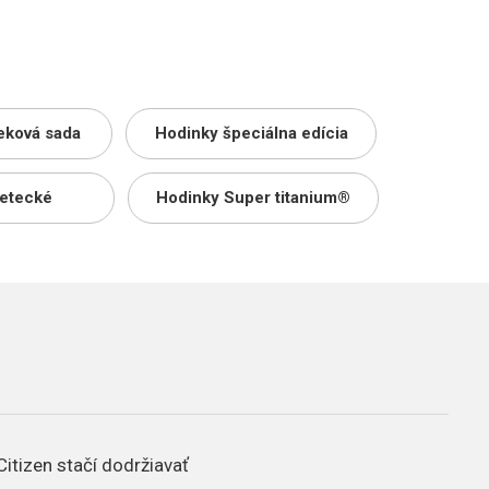
eková sada
Hodinky špeciálna edícia
letecké
Hodinky Super titanium®
Citizen stačí dodržiavať