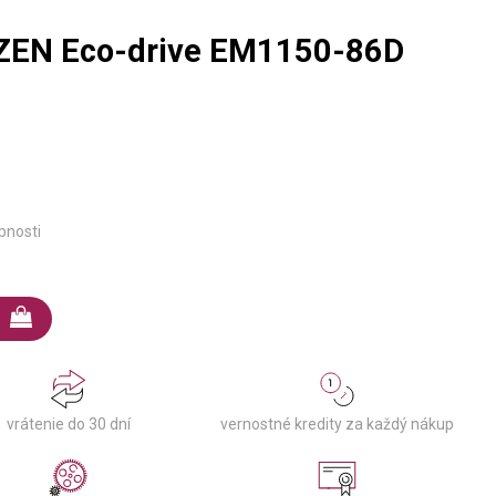
IZEN Eco-drive EM1150-86D
pnosti
vernostné kredity za každý nákup
vrátenie do 30 dní