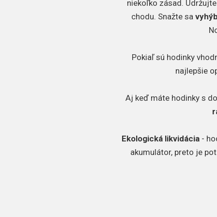
niekoľko zásad. Udržujte
chodu. Snažte sa
vyhýb
No
Pokiaľ sú hodinky vhodn
najlepšie o
Aj keď máte hodinky s d
r
Ekologická likvidácia
- ho
akumulátor, preto je po