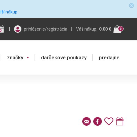
alší nákup
|
prihlásenie/registrácia
|
Váš nákup:
0,00 €
0
0
značky
darčekové poukazy
predajne