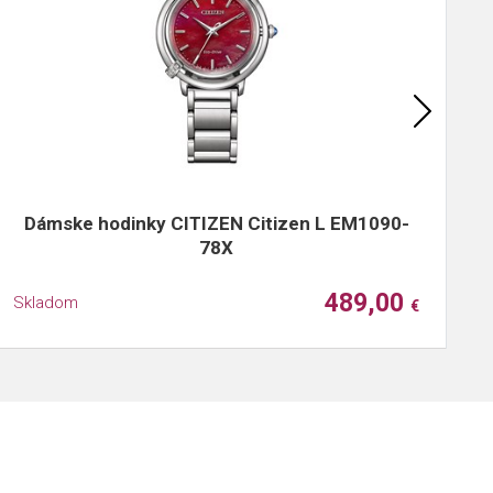
Dámske hodinky CITIZEN Citizen L EM1090-
D
78X
489,00
Skladom
S
€