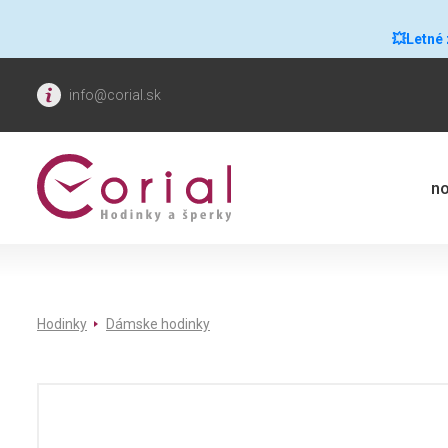
💥Letné
info@corial.sk
no
Hodinky
Dámske hodinky