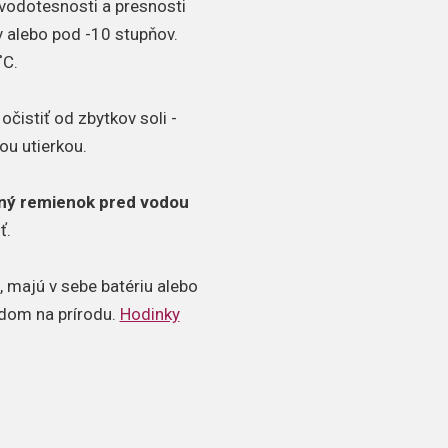
 vodotesnosti a presnosti
 alebo pod -10 stupňov.
˚C.
čistiť od zbytkov soli -
ou utierkou.
ný remienok pred vodou
ť.
 majú v sebe batériu alebo
adom na prírodu.
Hodinky