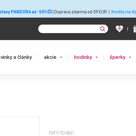
 zľavy PANDORA až -50%💥
| Doprava zdarma od 39 EUR
|
Kredity na ď
|
0
vinky a články
akcie
hodinky
šperky
EM1150-86D