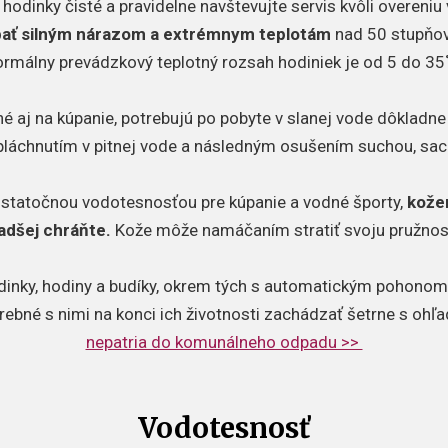
 hodinky čisté a pravidelne navštevujte servis kvôli overeniu
ať silným nárazom a extrémnym teplotám
nad 50 stupňov
rmálny prevádzkový teplotný rozsah hodiniek je od 5 do 35
é aj na kúpanie, potrebujú po pobyte v slanej vode dôkladne o
pláchnutím v pitnej vode a následným osušením suchou, sac
ostatočnou vodotesnosťou pre kúpanie a vodné športy,
kože
adšej chráňte.
Kože môže namáčaním stratiť svoju pružnos
dinky, hodiny a budíky, okrem tých s automatickým pohonom,
trebné s nimi na konci ich životnosti zachádzať šetrne s ohľ
nepatria do komunálneho odpadu >>
Vodotesnosť