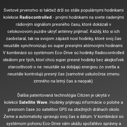
Svetové prvenstvo si taktiež drží so stále populárnymi hodinkami
kolekcie
Radiocontrolled
- prvými hodinkami na svete riadenými
rádiovým signálom presného času, ktoré dokázali v
celokovovom puzdre ukryť anténny prijímač. Každý, kto si ich
zaobstaral, tak na svojom zápästí nosí hodinky, ktoré svoj čas
neustále synchronizujú so super presnými atómovými hodinami.
V kombinácii so systémom Eco-Drive sú hodinky Radiocontrolled
ideálom pre tých, ktorí chcú super presné hodinky bez akejkoľvek
starostlivosti o ne: neustále sa dobíjajú energiou zo svetla a
neustále kontrolujú presný čas (samotné uskutočnia zmenu
zimného na letný čas a naopak).
Ďalšia patentovaná technológia Citizen je ukrytá v
kolekcii
Satellite Wave.
Hodinky prijímajú informácie o polohe a
presnom čase zo satelitov GPS na obežných dráhach okolo
Zeme a automaticky upravujú svoj čas a dátum. V kombinácii so
systémom pohonu Eco-Drive vám ukážu spoľahlivo správny a