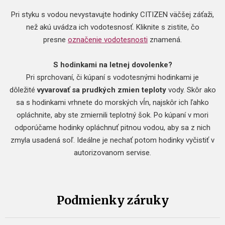
Pri styku s vodou nevystavujte hodinky CITIZEN väčšej záťaži,
než akú uvádza ich vodotesnosť. Kliknite s zistite, čo
presne
označenie vodotesnosti
znamená.
S hodinkami na letnej dovolenke?
Pri sprchovaní, či kúpaní s vodotesnými hodinkami je
dôležité
vyvarovať sa prudkých zmien teploty
vody. Skôr ako
sa s hodinkami vrhnete do morských vĺn, najskôr ich ľahko
opláchnite, aby ste zmiernili teplotný šok. Po kúpaní v mori
odporúčame hodinky opláchnuť pitnou vodou, aby sa z nich
zmyla usadená soľ. Ideálne je nechať potom hodinky vyčistiť v
autorizovanom servise.
Podmienky záruky