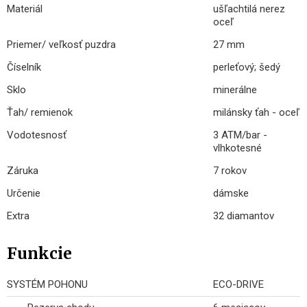
Materiál
ušľachtilá nerez
oceľ
Priemer/ veľkosť puzdra
27 mm
Číselník
perleťový; šedý
Sklo
minerálne
Ťah/ remienok
milánsky ťah - oceľ
Vodotesnosť
3 ATM/bar -
vlhkotesné
Záruka
7 rokov
Určenie
dámske
Extra
32 diamantov
Funkcie
SYSTÉM POHONU
ECO-DRIVE