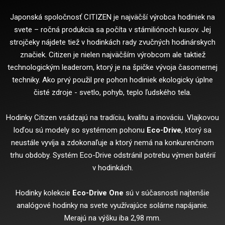
Japonská spoločnosť CITIZEN je najväčší výrobca hodiniek na
svete – ročná produkcia sa počíta v stámiliónoch kusov. Jej
strojčeky nájdete tiež v hodinkách rady zvučných hodinárskych
značiek. Citizen je nielen najväčším výrobcom ale taktiež
technologickým leaderom, ktorý je na špičke vývoja časomernej
techniky. Ako prvý použil pre pohon hodiniek ekologicky úplne
čisté zdroje - svetlo, pohyb, teplo ľudského tela.
Hodinky Citizen vsádzajú na tradíciu, kvalitu a inováciu. Vlajkovou
loďou sú modely so systémom pohonu
Eco-Drive
, ktorý sa
neustále vyvíja a zdokonaľuje a ktorý nemá na konkurenčnom
trhu obdoby. Systém Eco-Drive odstránil potrebu výmen batérií
v hodinkách.
Hodinky kolekcie
Eco-Drive One
sú v súčasnosti najtenšie
analógové hodinky na svete využívajúce solárne napájanie.
Merajú na výšku iba 2,98 mm.