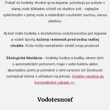
Pokiaľ sú hodinky vhodné aj na kúpanie, potrebujú po pobyte v
slanej vode dôkladne očistiť od zbytkov soli - najlepšie
opláchnutím v pitnej vode a následným osušením suchou, sacou
utierkou.
Aj keď máte hodinky s dostatočnou vodotesnosťou pre kúpanie
a vodné športy,
kožený remienok pred vodou radšej
chráňte.
Kože môže namáčaním stratiť svoju pružnosť.
Ekologická likvidácia
- hodinky, hodiny a budíky, okrem tých
s automatickým pohonom, majú v sebe batériu alebo
akumulátor, preto je potrebné s nimi na konci ich životnosti
zachádzať šetrne s ohľadom na prírodu.
Hodinky nepatria do
komunálneho odpadu >>
Vodotesnosť