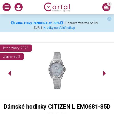
0
💥Letné zľavy PANDORA až -50%💥
| Doprava zdarma od 39
EUR
|
Kredity na ďalší nákup
letné zľavy 2026
zľava -30%
Dámské hodinky CITIZEN L EM0681-85D