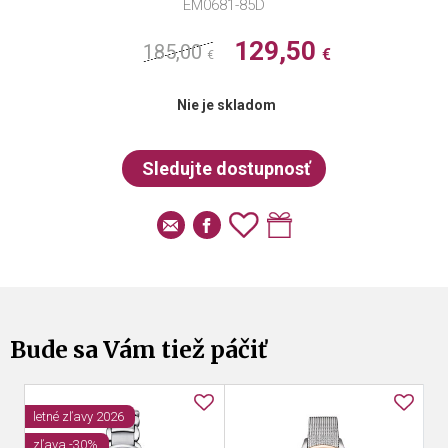
EM0681-85D
129,50
185,00
€
€
Nie je skladom
Bude sa Vám tiež páčiť
letné zľavy 2026
zľava -30%