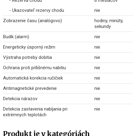
- Rezerva chodu
6 mesiacov
- Ukazovateľ rezervy chodu
nie
Zobrazenie času (analógovo)
hodiny, minúty,
sekundy
Budík (alarm)
nie
Energeticky úsporný režim
nie
Výstraha potreby dobitia
nie
Ochrana proti prílišnému nabitiu
nie
Automatická korekcia ručičiek
nie
Antimagnetické prevedenie
nie
Detekcia nárazov
nie
Detekcia zastavenia nabíjania pri
nie
extrémnych teplotách
Produkt je v kategóriách