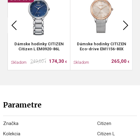
Dámske hodinky CITIZEN
Dámske hodinky CITIZEN
Citizen L EM0920-86L
Eco-drive EM1156-80X
174,30
265,00
249,00
Skladom
Skladom
S
€
€
€
Parametre
Značka
Citizen
Kolekcia
Citizen L