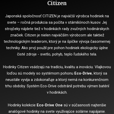
Citizen
Japonská spoločnosť CITIZEN je najväčší výrobca hodiniek na
svete – ročná produkcia sa počíta v stámiliónoch kusov. Jej
strojčeky nájdete tiež v hodinkách rady zvučných hodinárskych
značiek. Citizen je nielen najväčším výrobcom ale taktiež
technologickým leaderom, ktorý je na špičke vývoja časomernej
techniky. Ako prvý použil pre pohon hodiniek ekologicky úplne
čisté zdroje - svetlo, pohyb, teplo ľudského tela.
Hodinky Citizen vsádzajú na tradíciu, kvalitu a inováciu. Vlajkovou
loďou sú modely so systémom pohonu
Eco-Drive
, ktorý sa
neustále vyvíja a zdokonaľuje a ktorý nemá na konkurenčnom
trhu obdoby. Systém Eco-Drive odstránil potrebu výmen batérií
v hodinkách.
Hodinky kolekcie
Eco-Drive One
sú v súčasnosti najtenšie
analógové hodinky na svete využívajúce solárne napájanie.