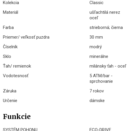
Kolekcia
Classic
Materiál
ušľachtilá nerez
oceľ
Farba
strieborná; čierna
Priemer/ veľkosť puzdra
30 mm
Číselník
modrý
Sklo
minerálne
Ťah/ remienok
milánsky ťah - oceľ
Vodotesnosť
5 ATM/bar -
sprchovanie
Záruka
7 rokov
Určenie
dámske
Funkcie
SYSTÉM POHONU
ECO-DRIVE