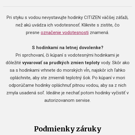
Pri styku s vodou nevystavujte hodinky CITIZEN väčšej záťaži,
než akú uvádza ich vodotesnosť. Kliknite s zistite, čo
presne
označenie vodotesnosti
znamená.
S hodinkami na letnej dovolenke?
Pri sprchovaní, či kúpaní s vodotesnými hodinkami je
dôležité
vyvarovať sa prudkých zmien teploty
vody. Skôr ako
sa s hodinkami vrhnete do morských vĺn, najskôr ich ľahko
opláchnite, aby ste zmiernili teplotný šok. Po kúpaní v mori
odporúčame hodinky opláchnuť pitnou vodou, aby sa z nich
zmyla usadená soľ. Ideálne je nechať potom hodinky vyčistiť v
autorizovanom servise.
Podmienky záruky