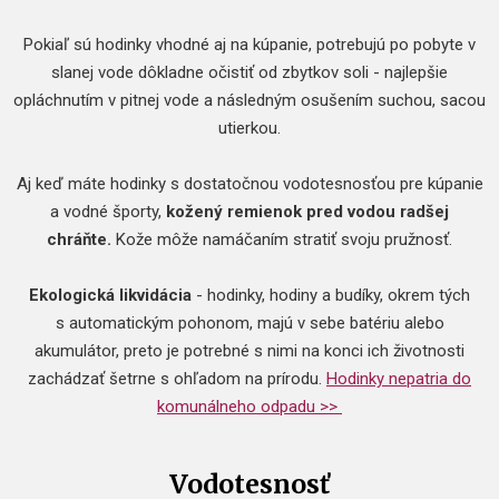
Pokiaľ sú hodinky vhodné aj na kúpanie, potrebujú po pobyte v
slanej vode dôkladne očistiť od zbytkov soli - najlepšie
opláchnutím v pitnej vode a následným osušením suchou, sacou
utierkou.
Aj keď máte hodinky s dostatočnou vodotesnosťou pre kúpanie
a vodné športy,
kožený remienok pred vodou radšej
chráňte.
Kože môže namáčaním stratiť svoju pružnosť.
Ekologická likvidácia
- hodinky, hodiny a budíky, okrem tých
s automatickým pohonom, majú v sebe batériu alebo
akumulátor, preto je potrebné s nimi na konci ich životnosti
zachádzať šetrne s ohľadom na prírodu.
Hodinky nepatria do
komunálneho odpadu >>
Vodotesnosť