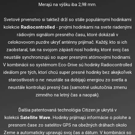
Merajú na výšku iba 2,98 mm.
Svetové prvenstvo si taktiež drží so stále populárnymi hodinkami
kolekcie
Radiocontrolled
- prvými hodinkami na svete riadenými
rádiovým signálom presného času, ktoré dokázali v
celokovovom puzdre ukryť anténny prijímač. Každý, kto si ich
zaobstaral, tak na svojom zápästí nosí hodinky, ktoré svoj čas
neustále synchronizujú so super presnými atómovými hodinami.
V kombinácii so systémom Eco-Drive sú hodinky Radiocontrolled
ideálom pre tých, ktorí chcú super presné hodinky bez akejkoľvek
starostlivosti o ne: neustále sa dobíjajú energiou zo svetla a
neustále kontrolujú presný čas (samotné uskutočnia zmenu
zimného na letný čas a naopak).
Ďalšia patentovaná technológia Citizen je ukrytá v
kolekcii
Satellite Wave.
Hodinky prijímajú informácie o polohe a
presnom čase zo satelitov GPS na obežných dráhach okolo
Zeme a automaticky upravujú svoj čas a dátum. V kombinácii so