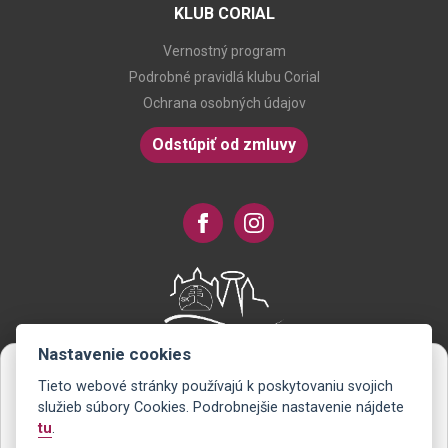
KLUB CORIAL
Vernostný program
Podrobné pravidlá klubu Corial
Ochrana osobných údajov
Odstúpiť od zmluvy
Nastavenie cookies
Tieto webové stránky používajú k poskytovaniu svojich
Novinky na Váš e-mail
služieb súbory Cookies. Podrobnejšie nastavenie nájdete
tu
.
Už nikdy nezmeškáte žiadnu zľavu alebo akciu. Ako prvý sa