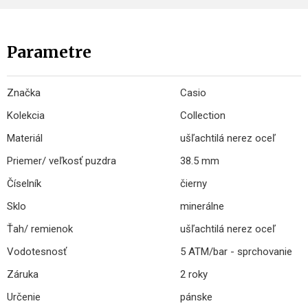
Parametre
Značka
Casio
Kolekcia
Collection
Materiál
ušľachtilá nerez oceľ
Priemer/ veľkosť puzdra
38.5 mm
Číselník
čierny
Sklo
minerálne
Ťah/ remienok
ušľachtilá nerez oceľ
Vodotesnosť
5 ATM/bar - sprchovanie
Záruka
2 roky
Určenie
pánske