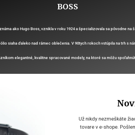
BOSS
áma ako Hugo Boss, vznikla v roku 1924 a špecializovala sa pôvodne na ši
ólio siaha ďaleko nad rámec oblečenia. V 90tych rokoch vstúpila na trh s 
azníkom elegantné, kvalitne spracované modely, na ktoré sa môžu spoľahnú
Nov
Už nikdy nezmeškáte žiad
tovare v e-shope. Pošlem