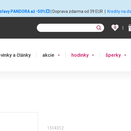
 zľavy PANDORA až -50%💥
| Doprava zdarma od 39 EUR
|
Kredity na ď
|
0
vinky a články
akcie
hodinky
šperky
1514312