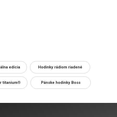
álna edícia
Hodinky rádiom riadené
r titanium®
Pánske hodinky Boss