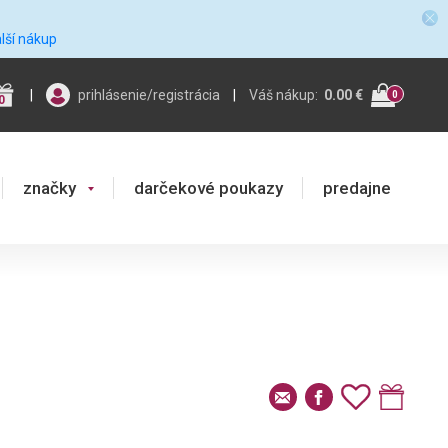
alší nákup
|
prihlásenie/registrácia
|
Váš nákup:
0.00 €
0
0
značky
darčekové poukazy
predajne