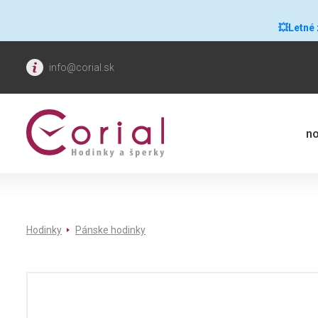
💥Letné
info@corial.sk
no
Hodinky
Pánske hodinky