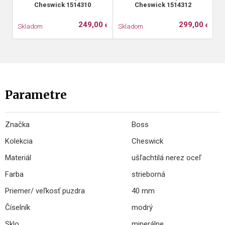
Cheswick 1514310
Cheswick 1514312
249,00
299,00
Skladom
Skladom
S
€
€
Parametre
Značka
Boss
Kolekcia
Cheswick
Materiál
ušľachtilá nerez oceľ
Farba
strieborná
Priemer/ veľkosť puzdra
40 mm
Číselník
modrý
Sklo
minerálne