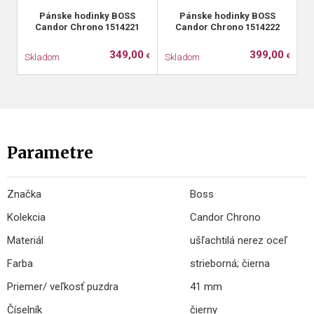
Pánske hodinky BOSS
Pánske hodinky BOSS
Candor Chrono 1514221
Candor Chrono 1514222
349,00
399,00
Skladom
Skladom
S
€
€
Parametre
Značka
Boss
Kolekcia
Candor Chrono
Materiál
ušľachtilá nerez oceľ
Farba
strieborná; čierna
Priemer/ veľkosť puzdra
41 mm
Číselník
čierny