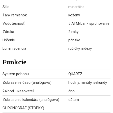
Sklo
minerálne
Ťah/ remienok
kožený
Vodotesnosť
5 ATM/bar - sprchovanie
Záruka
2 roky
Určenie
pánske
Luminiscencia
ručičky, indexy
Funkcie
Systém pohonu
QUARTZ
Zobrazenie času (analógovo)
hodiny, minúty, sekundy
24 hod. ukazovateľ
áno
Zobrazenie kalendára (analógovo)
dátum
CHRONOGRAF (STOPKY)