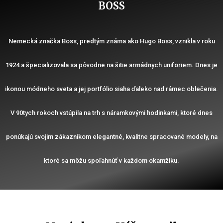
BOSS
Nemecká značka Boss, predtým známa ako Hugo Boss, vznikla v roku
1924 a špecializovala sa pôvodne na šitie armádnych uniforiem. Dnes je
ikonou módneho sveta a jej portfólio siaha ďaleko nad rámec oblečenia.
V 90tych rokoch vstúpila na trh s náramkovými hodinkami, ktoré dnes
ponúkajú svojim zákazníkom elegantné, kvalitne spracované modely, na
ktoré sa môžu spoľahnúť v každom okamžiku.