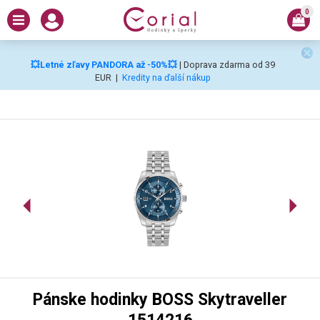
0
💥Letné zľavy PANDORA až -50%💥
| Doprava zdarma od 39
EUR
|
Kredity na ďalší nákup
Pánske hodinky BOSS Skytraveller