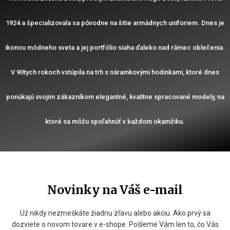
1924 a špecializovala sa pôvodne na šitie armádnych uniforiem. Dnes je
ikonou módneho sveta a jej portfólio siaha ďaleko nad rámec oblečenia.
V 90tych rokoch vstúpila na trh s náramkovými hodinkami, ktoré dnes
ponúkajú svojim zákazníkom elegantné, kvalitne spracované modely, na
ktoré sa môžu spoľahnúť v každom okamžiku.
Novinky na Váš e-mail
Už nikdy nezmeškáte žiadnu zľavu alebo akciu. Ako prvý sa
dozviete o novom tovare v e-shope. Pošleme Vám len to, čo Vás