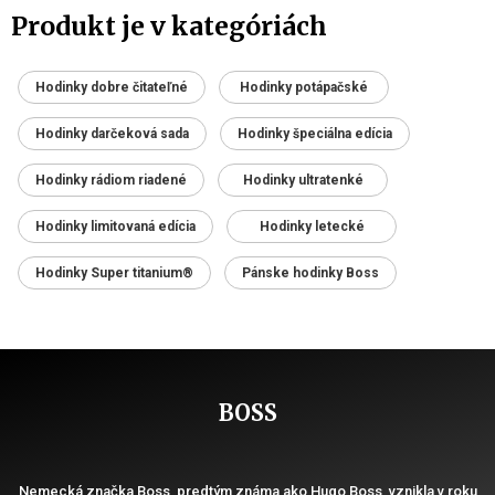
Produkt je v kategóriách
Hodinky dobre čitateľné
Hodinky potápačské
Hodinky darčeková sada
Hodinky špeciálna edícia
Hodinky rádiom riadené
Hodinky ultratenké
Hodinky limitovaná edícia
Hodinky letecké
Hodinky Super titanium®
Pánske hodinky Boss
BOSS
Nemecká značka Boss, predtým známa ako Hugo Boss, vznikla v roku