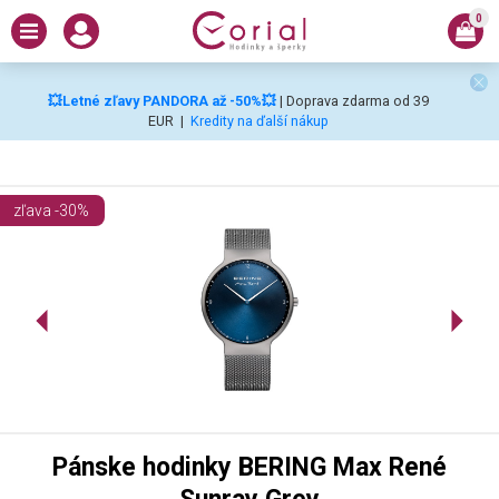
0
💥Letné zľavy PANDORA až -50%💥
| Doprava zdarma od 39
EUR
|
Kredity na ďalší nákup
zľava -30%
Pánske hodinky BERING Max René