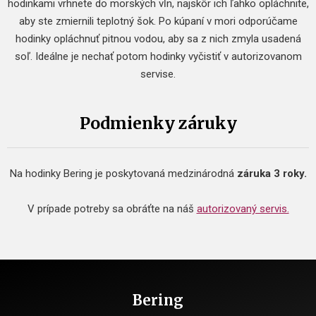
hodinkami vrhnete do morských vĺn, najskôr ich ľahko opláchnite,
aby ste zmiernili teplotný šok. Po kúpaní v mori odporúčame
hodinky opláchnuť pitnou vodou, aby sa z nich zmyla usadená
soľ. Ideálne je nechať potom hodinky vyčistiť v autorizovanom
servise.
Podmienky záruky
Na hodinky Bering je poskytovaná medzinárodná
záruka 3 roky.
V prípade potreby sa obráťte na náš
autorizovaný servis.
Bering