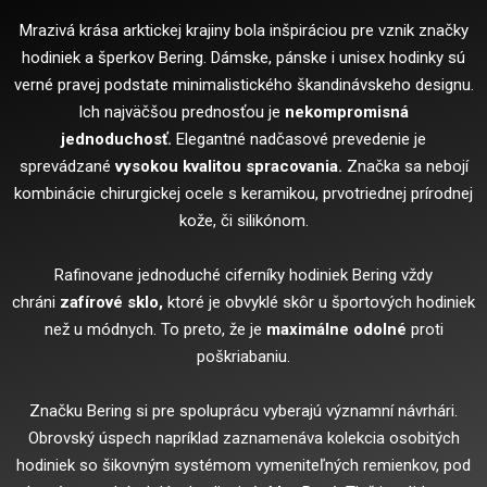
Mrazivá krása arktickej krajiny bola inšpiráciou pre vznik značky
hodiniek a šperkov Bering. Dámske, pánske i unisex hodinky sú
verné pravej podstate minimalistického škandinávskeho designu.
Ich najväčšou prednosťou je
nekompromisná
jednoduchosť.
Elegantné nadčasové prevedenie je
sprevádzané
vysokou kvalitou spracovania.
Značka sa nebojí
kombinácie chirurgickej ocele s keramikou, prvotriednej prírodnej
kože, či silikónom.
Rafinovane jednoduché ciferníky hodiniek Bering vždy
chráni
zafírové sklo,
ktoré je obvyklé skôr u športových hodiniek
než u módnych. To preto, že je
maximálne odolné
proti
poškriabaniu.
Značku Bering si pre spoluprácu vyberajú významní návrhári.
Obrovský úspech napríklad zaznamenáva kolekcia osobitých
hodiniek so šikovným systémom vymeniteľných remienkov, pod