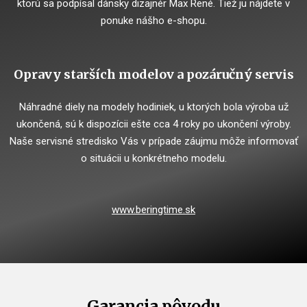
ktorú sa podpísal dánsky dizajnér Max René. Tiež ju nájdete v
ponuke nášho e-shopu.
Opravy starších modelov a pozáručný servis
Náhradné diely na modely hodiniek, u ktorých bola výroba už
ukončená, sú k dispozícii ešte cca 4 roky po ukončení výroby.
Naše servisné stredisko Vás v prípade záujmu môže informovať
o situácii u konkrétneho modelu.
www.beringtime.sk
Garancia pôvodu