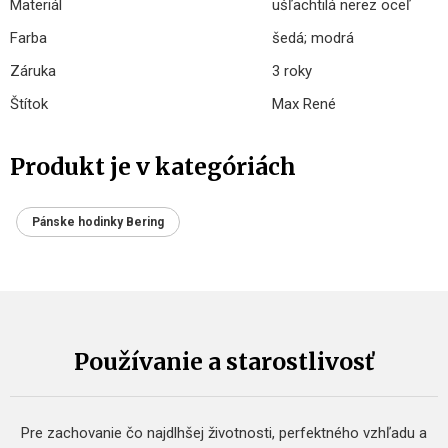
Materiál
ušľachtilá nerez oceľ
Farba
šedá; modrá
Záruka
3 roky
Štítok
Max René
Produkt je v kategóriách
Pánske hodinky Bering
Používanie a starostlivosť
Pre zachovanie čo najdlhšej životnosti, perfektného vzhľadu a