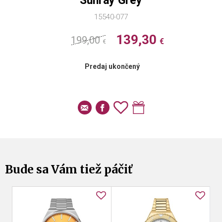
Sunray Grey
15540-077
139,30
199,00
€
€
Predaj ukončený
Bude sa Vám tiež páčiť