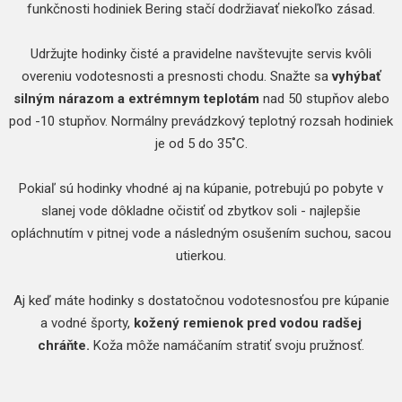
funkčnosti hodiniek Bering stačí dodržiavať niekoľko zásad.
Udržujte hodinky čisté a pravidelne navštevujte servis kvôli
overeniu vodotesnosti a presnosti chodu. Snažte sa
vyhýbať
silným nárazom a extrémnym teplotám
nad 50 stupňov alebo
pod -10 stupňov. Normálny prevádzkový teplotný rozsah hodiniek
je od 5 do 35˚C.
Pokiaľ sú hodinky vhodné aj na kúpanie, potrebujú po pobyte v
slanej vode dôkladne očistiť od zbytkov soli - najlepšie
opláchnutím v pitnej vode a následným osušením suchou, sacou
utierkou.
Aj keď máte hodinky s dostatočnou vodotesnosťou pre kúpanie
a vodné športy,
kožený remienok pred vodou radšej
chráňte.
Koža môže namáčaním stratiť svoju pružnosť.