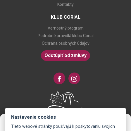
Kontakty
KLUB CORIAL
Vernostný program
Podrobné pravidlá klubu Corial
Ochrana osobných údajov
Odstúpiť od zmluvy
Nastavenie cookies
Tieto webové stránky používajú k poskytovaniu svojich
Novinky na Váš e-mail