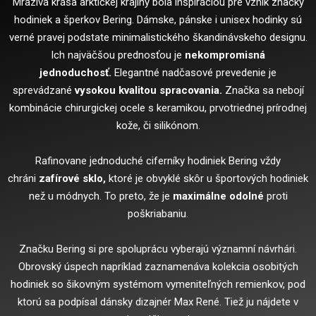
Mrazivá krása arktickej krajiny bola inšpiráciou pre vznik značky
hodiniek a šperkov Bering. Dámske, pánske i unisex hodinky sú
verné pravej podstate minimalistického škandinávskeho designu.
Ich najväčšou prednosťou je
nekompromisná
jednoduchosť.
Elegantné nadčasové prevedenie je
sprevádzané
vysokou kvalitou spracovania.
Značka sa nebojí
kombinácie chirurgickej ocele s keramikou, prvotriednej prírodnej
kože, či silikónom.
Rafinovane jednoduché ciferníky hodiniek Bering vždy
chráni
zafírové sklo,
ktoré je obvyklé skôr u športových hodiniek
než u módnych. To preto, že je
maximálne odolné
proti
poškriabaniu.
Značku Bering si pre spoluprácu vyberajú významní návrhári.
Obrovský úspech napríklad zaznamenáva kolekcia osobitých
hodiniek so šikovným systémom vymeniteľných remienkov, pod
ktorú sa podpísal dánsky dizajnér Max René. Tiež ju nájdete v