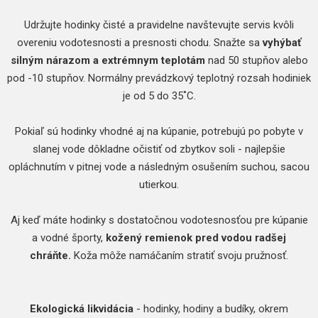
Udržujte hodinky čisté a pravidelne navštevujte servis kvôli
overeniu vodotesnosti a presnosti chodu. Snažte sa
vyhýbať
silným nárazom a extrémnym teplotám
nad 50 stupňov alebo
pod -10 stupňov. Normálny prevádzkový teplotný rozsah hodiniek
je od 5 do 35˚C.
Pokiaľ sú hodinky vhodné aj na kúpanie, potrebujú po pobyte v
slanej vode dôkladne očistiť od zbytkov soli - najlepšie
opláchnutím v pitnej vode a následným osušením suchou, sacou
utierkou.
Aj keď máte hodinky s dostatočnou vodotesnosťou pre kúpanie
a vodné športy,
kožený remienok pred vodou radšej
chráňte.
Koža môže namáčaním stratiť svoju pružnosť.
Ekologická likvidácia
- hodinky, hodiny a budíky, okrem