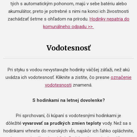
tých s automatickým pohonom, majú v sebe batériu alebo
akumulátor, preto je potrebné s nimi na konci ich živostnosti
zachádzať šetrne s ohľadom na prírodu.
Hodinky nepatria do
komunálneho odpadu >>
Vodotesnosť
Pri styku s vodou nevystavujte hodinky väčšej záťaži, než akú
uvádza ich vodotesnosť. Kliknite a zistite, čo presne
označenie
vodotesnosti
znamená.
S hodinkami na letnej dovolenke?
Pri sprchovaní, či kúpaní s vodotesnými hodinkami je
dôležité
vyvarovať sa prudkých zmien teploty
vody. Než sa s
hodinkami vrhnete do morských vĺn, najskôr ich ľahko opláchnite,