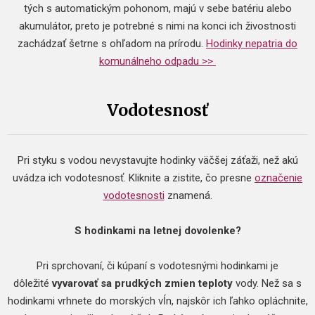
tých s automatickým pohonom, majú v sebe batériu alebo
akumulátor, preto je potrebné s nimi na konci ich živostnosti
zachádzať šetrne s ohľadom na prírodu.
Hodinky nepatria do
komunálneho odpadu >>
Vodotesnosť
Pri styku s vodou nevystavujte hodinky väčšej záťaži, než akú
uvádza ich vodotesnosť. Kliknite a zistite, čo presne
označenie
vodotesnosti
znamená.
S hodinkami na letnej dovolenke?
Pri sprchovaní, či kúpaní s vodotesnými hodinkami je
dôležité
vyvarovať sa prudkých zmien teploty
vody. Než sa s
hodinkami vrhnete do morských vĺn, najskôr ich ľahko opláchnite,