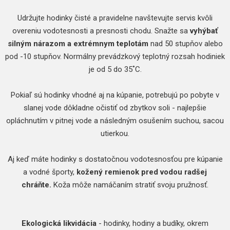
Udržujte hodinky čisté a pravidelne navštevujte servis kvôli
overeniu vodotesnosti a presnosti chodu. Snažte sa
vyhýbať
silným nárazom a extrémnym teplotám
nad 50 stupňov alebo
pod -10 stupňov. Normálny prevádzkový teplotný rozsah hodiniek
je od 5 do 35˚C.
Pokiaľ sú hodinky vhodné aj na kúpanie, potrebujú po pobyte v
slanej vode dôkladne očistiť od zbytkov soli - najlepšie
opláchnutím v pitnej vode a následným osušením suchou, sacou
utierkou.
Aj keď máte hodinky s dostatočnou vodotesnosťou pre kúpanie
a vodné športy,
kožený remienok pred vodou radšej
chráňte.
Koža môže namáčaním stratiť svoju pružnosť.
Ekologická likvidácia
- hodinky, hodiny a budíky, okrem