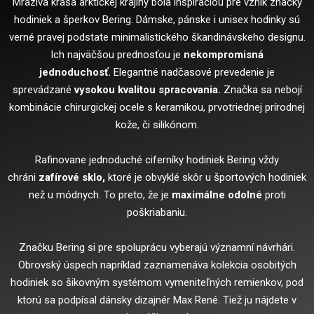
Mrazivá krása arktickej krajiny bola inšpiráciou pre vznik značky
hodiniek a šperkov Bering. Dámske, pánske i unisex hodinky sú
verné pravej podstate minimalistického škandinávskeho designu.
Ich najväčšou prednosťou je
nekompromisná
jednoduchosť.
Elegantné nadčasové prevedenie je
sprevádzané
vysokou kvalitou spracovania.
Značka sa nebojí
kombinácie chirurgickej ocele s keramikou, prvotriednej prírodnej
kože, či silikónom.
Rafinovane jednoduché ciferníky hodiniek Bering vždy
chráni
zafírové sklo,
ktoré je obvyklé skôr u športových hodiniek
než u módnych. To preto, že je
maximálne odolné
proti
poškriabaniu.
Značku Bering si pre spoluprácu vyberajú významní návrhári.
Obrovský úspech napríklad zaznamenáva kolekcia osobitých
hodiniek so šikovným systémom vymeniteľných remienkov, pod
ktorú sa podpísal dánsky dizajnér Max René. Tiež ju nájdete v