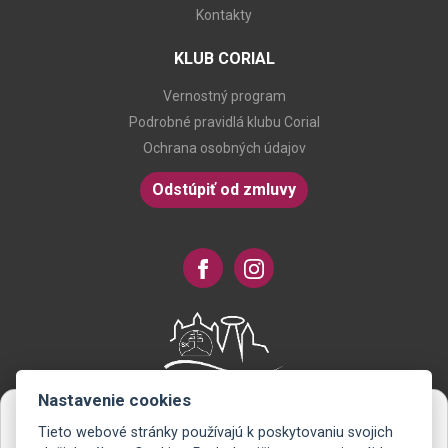
Kontakty
KLUB CORIAL
Vernostný program
Podrobné pravidlá klubu Corial
Ochrana osobných údajov
Odstúpiť od zmluvy
Nastavenie cookies
Tieto webové stránky používajú k poskytovaniu svojich
Novinky na Váš e-mail