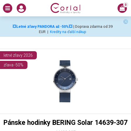
0
💥Letné zľavy PANDORA až -50%💥
| Doprava zdarma od 39
EUR
|
Kredity na ďalší nákup
letné zľavy 2026
zľava -50%
Pánske hodinky BERING Solar 14639-307