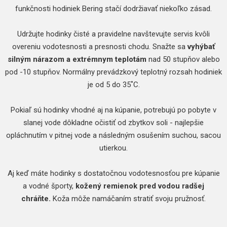
funkčnosti hodiniek Bering stačí dodržiavať niekoľko zásad.
Udržujte hodinky čisté a pravidelne navštevujte servis kvôli
overeniu vodotesnosti a presnosti chodu. Snažte sa
vyhýbať
silným nárazom a extrémnym teplotám
nad 50 stupňov alebo
pod -10 stupňov. Normálny prevádzkový teplotný rozsah hodiniek
je od 5 do 35˚C.
Pokiaľ sú hodinky vhodné aj na kúpanie, potrebujú po pobyte v
slanej vode dôkladne očistiť od zbytkov soli - najlepšie
opláchnutím v pitnej vode a následným osušením suchou, sacou
utierkou.
Aj keď máte hodinky s dostatočnou vodotesnosťou pre kúpanie
a vodné športy,
kožený remienok pred vodou radšej
chráňte.
Koža môže namáčaním stratiť svoju pružnosť.