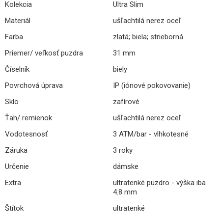
Kolekcia
Ultra Slim
Materiál
ušľachtilá nerez oceľ
Farba
zlatá; biela; strieborná
Priemer/ veľkosť puzdra
31 mm
Číselník
biely
Povrchová úprava
IP (iónové pokovovanie)
Sklo
zafírové
Ťah/ remienok
ušľachtilá nerez oceľ
Vodotesnosť
3 ATM/bar - vlhkotesné
Záruka
3 roky
Určenie
dámske
Extra
ultratenké puzdro - výška iba
4.8 mm
Štítok
ultratenké