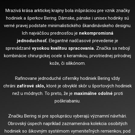
Mrazivá krása arktickej krajiny bola inšpiráciou pre vznik značky
hodiniek a šperkov Bering. Dámske, pánske i unisex hodinky sú
verné pravej podstate minimalistického škandinávskeho designu.
Ich najväčšou prednosťou je
nekompromisná
jednoduchosť.
Elegantné nadčasové prevedenie je
sprevádzané
vysokou kvalitou spracovania.
Značka sa nebojí
kombinácie chirurgickej ocele s keramikou, prvotriednej prírodnej
kože, či silikónom.
Rafinovane jednoduché ciferníky hodiniek Bering vždy
chráni
zafírové sklo,
ktoré je obvyklé skôr u športových hodiniek
než u módnych. To preto, že je
maximálne odolné
proti
poškriabaniu.
Značku Bering si pre spoluprácu vyberajú významní návrhári.
Obrovský úspech napríklad zaznamenáva kolekcia osobitých
hodiniek so šikovným systémom vymeniteľných remienkov, pod