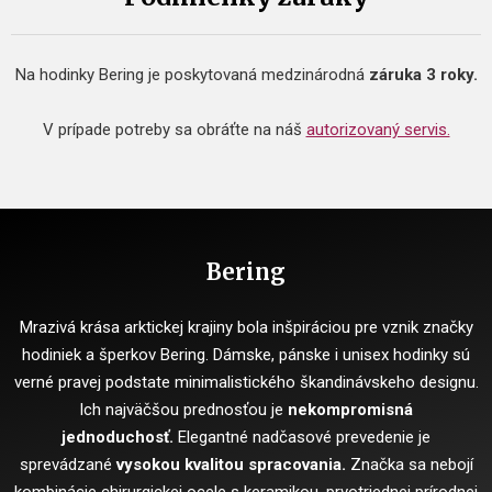
Na hodinky Bering je poskytovaná medzinárodná
záruka 3 roky.
V prípade potreby sa obráťte na náš
autorizovaný servis.
Bering
Mrazivá krása arktickej krajiny bola inšpiráciou pre vznik značky
hodiniek a šperkov Bering. Dámske, pánske i unisex hodinky sú
verné pravej podstate minimalistického škandinávskeho designu.
Ich najväčšou prednosťou je
nekompromisná
jednoduchosť.
Elegantné nadčasové prevedenie je
sprevádzané
vysokou kvalitou spracovania.
Značka sa nebojí