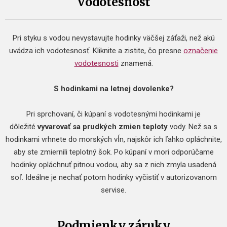
Vodotesnosť
Pri styku s vodou nevystavujte hodinky väčšej záťaži, než akú
uvádza ich vodotesnosť. Kliknite a zistite, čo presne
označenie
vodotesnosti
znamená.
S hodinkami na letnej dovolenke?
Pri sprchovaní, či kúpaní s vodotesnými hodinkami je
dôležité
vyvarovať sa prudkých zmien teploty
vody. Než sa s
hodinkami vrhnete do morských vĺn, najskôr ich ľahko opláchnite,
aby ste zmiernili teplotný šok. Po kúpaní v mori odporúčame
hodinky opláchnuť pitnou vodou, aby sa z nich zmyla usadená
soľ. Ideálne je nechať potom hodinky vyčistiť v autorizovanom
servise.
Podmienky záruky