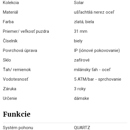
Kolekcia
Solar
Materiál
ušľachtilá nerez oceľ
Farba
zlatá; biela
Priemer/ veľkosť puzdra
31 mm
Číselník
biely
Povrchová úprava
IP (iónové pokovovanie)
Sklo
zafírové
Ťah/ remienok
milánsky ťah - oceľ
Vodotesnosť
5 ATM/bar - sprchovanie
Záruka
3 roky
Určenie
dámske
Funkcie
Systém pohonu
QUARTZ