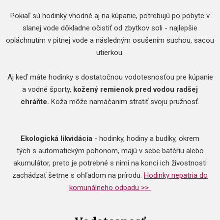
Pokiaľ sú hodinky vhodné aj na kúpanie, potrebujú po pobyte v
slanej vode dôkladne očistiť od zbytkov soli - najlepšie
opláchnutím v pitnej vode a následným osušením suchou, sacou
utierkou.
Aj keď máte hodinky s dostatočnou vodotesnosťou pre kúpanie
a vodné športy,
kožený remienok pred vodou radšej
chráňte.
Koža môže namáčaním stratiť svoju pružnosť.
Ekologická likvidácia
- hodinky, hodiny a budíky, okrem
tých s automatickým pohonom, majú v sebe batériu alebo
akumulátor, preto je potrebné s nimi na konci ich živostnosti
zachádzať šetrne s ohľadom na prírodu.
Hodinky nepatria do
komunálneho odpadu >>