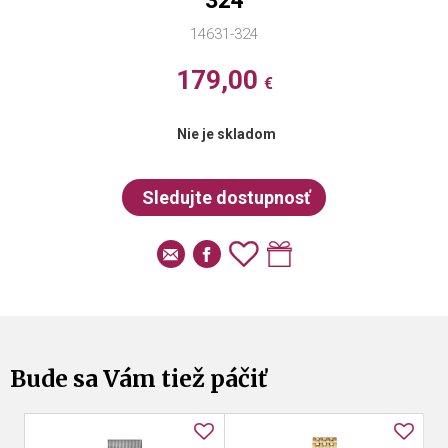
324
14631-324
179,00
€
Nie je skladom
Bude sa Vám tiež páčiť
no