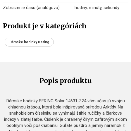
Zobrazenie času (analógovo)
hodiny, minúty, sekundy
Produkt je v kategóriách
Dámske hodinky Bering
Popis produktu
Dámske hodinky BERING Solar 14631-324 vám učarujú svojou
chladnou krásou, ktorá bola inšpirovaná prírodou Arktídy. Na
snehobielom číselníku sa vynímajú štíhle ručičky a čiarkové
indexy v zlatej farbe. Čísleník je chránený čírym zafírovým sklom
odolným voči poškriabaniu. Guľaté puzdro a jemný náramok z