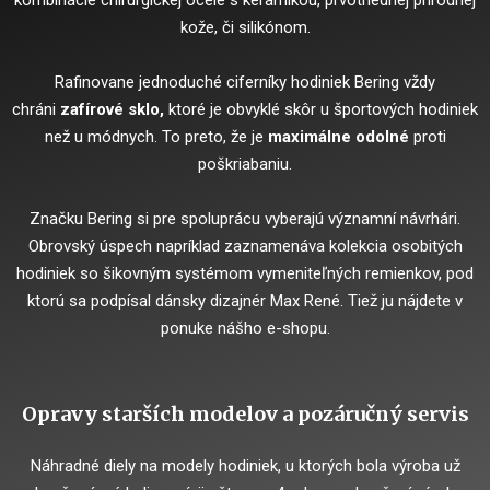
kombinácie chirurgickej ocele s keramikou, prvotriednej prírodnej
kože, či silikónom.
Rafinovane jednoduché ciferníky hodiniek Bering vždy
chráni
zafírové sklo,
ktoré je obvyklé skôr u športových hodiniek
než u módnych. To preto, že je
maximálne odolné
proti
poškriabaniu.
Značku Bering si pre spoluprácu vyberajú významní návrhári.
Obrovský úspech napríklad zaznamenáva kolekcia osobitých
hodiniek so šikovným systémom vymeniteľných remienkov, pod
ktorú sa podpísal dánsky dizajnér Max René. Tiež ju nájdete v
ponuke nášho e-shopu.
Opravy starších modelov a pozáručný servis
Náhradné diely na modely hodiniek, u ktorých bola výroba už