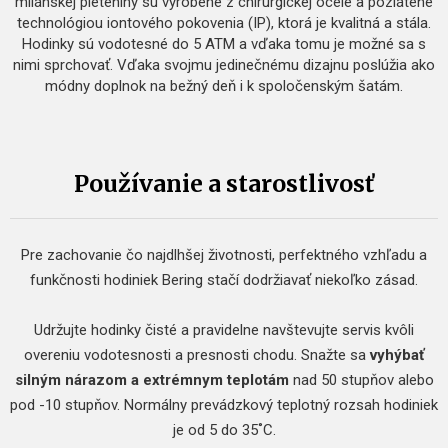
milánskej pleteniny sú vyrobené z chirurgickej ocele a pozlátené
technológiou iontového pokovenia (IP), ktorá je kvalitná a stála.
Hodinky sú vodotesné do 5 ATM a vďaka tomu je možné sa s
nimi sprchovať. Vďaka svojmu jedinečnému dizajnu poslúžia ako
módny doplnok na bežný deň i k spoločenským šatám.
Používanie a starostlivosť
Pre zachovanie čo najdlhšej životnosti, perfektného vzhľadu a
funkčnosti hodiniek Bering stačí dodržiavať niekoľko zásad.
Udržujte hodinky čisté a pravidelne navštevujte servis kvôli
overeniu vodotesnosti a presnosti chodu. Snažte sa
vyhýbať
silným nárazom a extrémnym teplotám
nad 50 stupňov alebo
pod -10 stupňov. Normálny prevádzkový teplotný rozsah hodiniek
je od 5 do 35˚C.