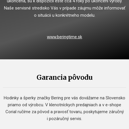
ukončená, sú k dispozícii ešte cca 4 roky po ukončení výroby.
Naše servisné stredisko Vás v prípade záujmu môže informovať
o situácii u konkrétneho modelu.
www.beringtime.sk
Garancia pôvodu
Hodinky a šperky značky Bering pre vás dovážame na Slovensko
priamo od výrobcu. V klenotníckych predajniach a v e-shope
Corial ručíme za pôvod a pravosť tovaru, poskytujeme záručný
i pozáručný servis.