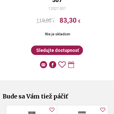
307
12927-307
83,30
119,00
€
€
Nie je skladom
Bude sa Vám tiež páčiť