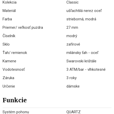
Kolekcia
Classic
Materiál
ušľachtilá nerez oceľ
Farba
strieborná; modrá
Priemer/ veľkosť puzdra
27 mm
Číselník
modrý
Sklo
zafírové
Ťah/ remienok
milánsky ťah - oceľ
Kamene
Swarovski krištále
Vodotesnosť
3 ATM/bar - vlhkotesné
Záruka
3 roky
Určenie
dámske
Funkcie
Systém pohonu
QUARTZ