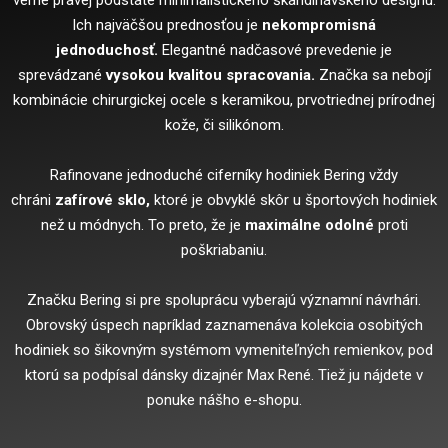
verné pravej podstate minimalistického škandinávskeho designu.
Ich najväčšou prednosťou je
nekompromisná
jednoduchosť.
Elegantné nadčasové prevedenie je
sprevádzané
vysokou kvalitou spracovania.
Značka sa nebojí
kombinácie chirurgickej ocele s keramikou, prvotriednej prírodnej
kože, či silikónom.
Rafinovane jednoduché ciferníky hodiniek Bering vždy
chráni
zafírové sklo,
ktoré je obvyklé skôr u športových hodiniek
než u módnych. To preto, že je
maximálne odolné
proti
poškriabaniu.
Značku Bering si pre spoluprácu vyberajú významní návrhári.
Obrovský úspech napríklad zaznamenáva kolekcia osobitých
hodiniek so šikovným systémom vymeniteľných remienkov, pod
ktorú sa podpísal dánsky dizajnér Max René. Tiež ju nájdete v
ponuke nášho e-shopu.