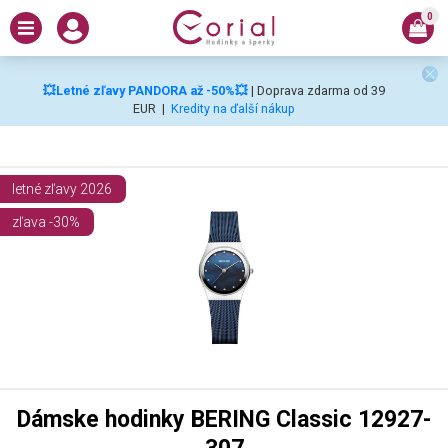
0
💥Letné zľavy PANDORA až -50%💥
| Doprava zdarma od 39
EUR
|
Kredity na ďalší nákup
letné zľavy 2026
zľava -30%
Dámske hodinky BERING Classic 12927-