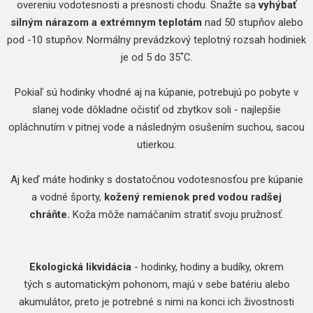
overeniu vodotesnosti a presnosti chodu. Snažte sa
vyhýbať
silným nárazom a extrémnym teplotám
nad 50 stupňov alebo
pod -10 stupňov. Normálny prevádzkový teplotný rozsah hodiniek
je od 5 do 35˚C.
Pokiaľ sú hodinky vhodné aj na kúpanie, potrebujú po pobyte v
slanej vode dôkladne očistiť od zbytkov soli - najlepšie
opláchnutím v pitnej vode a následným osušením suchou, sacou
utierkou.
Aj keď máte hodinky s dostatočnou vodotesnosťou pre kúpanie
a vodné športy,
kožený remienok pred vodou radšej
chráňte.
Koža môže namáčaním stratiť svoju pružnosť.
Ekologická likvidácia
- hodinky, hodiny a budíky, okrem
tých s automatickým pohonom, majú v sebe batériu alebo
akumulátor, preto je potrebné s nimi na konci ich živostnosti