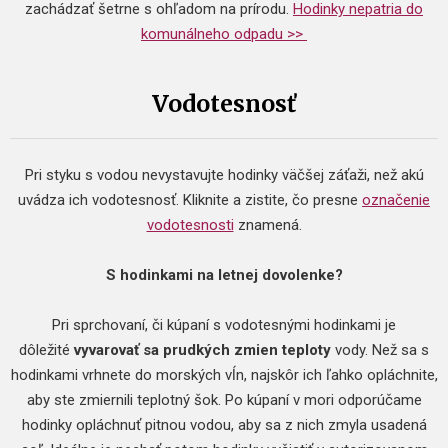
zachádzať šetrne s ohľadom na prírodu.
Hodinky nepatria do
komunálneho odpadu >>
Vodotesnosť
Pri styku s vodou nevystavujte hodinky väčšej záťaži, než akú
uvádza ich vodotesnosť. Kliknite a zistite, čo presne
označenie
vodotesnosti
znamená.
S hodinkami na letnej dovolenke?
Pri sprchovaní, či kúpaní s vodotesnými hodinkami je
dôležité
vyvarovať sa prudkých zmien teploty
vody. Než sa s
hodinkami vrhnete do morských vĺn, najskôr ich ľahko opláchnite,
aby ste zmiernili teplotný šok. Po kúpaní v mori odporúčame
hodinky opláchnuť pitnou vodou, aby sa z nich zmyla usadená